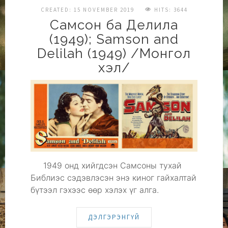
CREATED: 15 NOVEMBER 2019
HITS: 3644
Самсон ба Делила
(1949); Samson and
Delilah (1949) /Монгол
хэл/
1949 онд хийгдсэн Самсоны тухай
Библиэс сэдэвлэсэн энэ киног гайхалтай
бүтээл гэхээс өөр хэлэх үг алга.
ДЭЛГЭРЭНГҮЙ