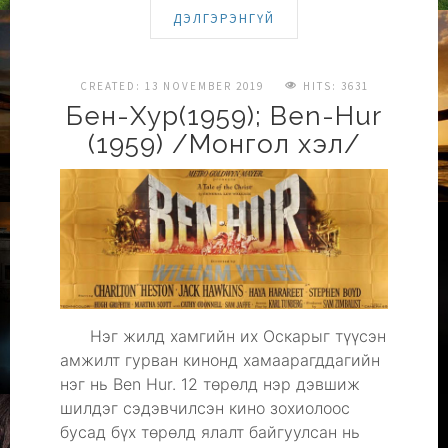
ДЭЛГЭРЭНГҮЙ
CREATED: 13 NOVEMBER 2019
HITS: 3631
Бен-Хур(1959); Ben-Hur
(1959) /Монгол хэл/
Нэг жилд хамгийн их Оскарыг түүсэн
амжилт гурван кинонд хамаарагддагийн
нэг нь Ben Hur. 12 төрөлд нэр дэвшиж
шилдэг сэдэвчилсэн кино зохиолоос
бусад бүх төрөлд ялалт байгуулсан нь