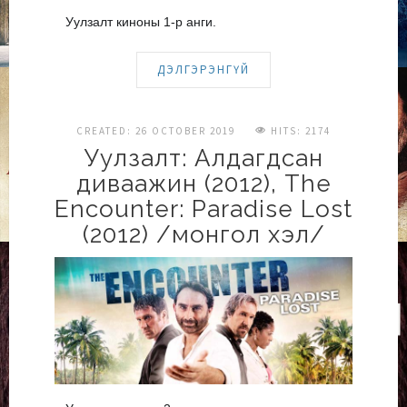
Уулзалт киноны 1-р анги.
ДЭЛГЭРЭНГҮЙ
CREATED: 26 OCTOBER 2019
HITS: 2174
Уулзалт: Алдагдсан
диваажин (2012), The
Encounter: Paradise Lost
(2012) /монгол хэл/