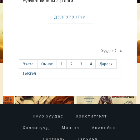
Уулзалт киноны 2-р анги.
ДЭЛГЭРЭНГҮЙ
Хуудас 2 - 4
Эхлэл
Өмнөх
1
2
3
4
Дараах
Төгсгөл
Нүүр хуудас
Христитгэлт
Холливууд
Монгол
Анимейшн
Сургааль
Гэрчлэл