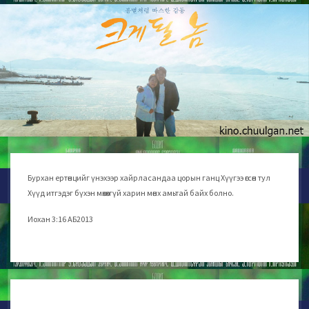
Бурхан ертөнцийг үнэхээр хайрласандаа цорын ганц Хүүгээ өгсөн тул
Хүүд итгэдэг бүхэн мөхөхгүй харин мөнх амьтай байх болно.
Иохан 3:16 АБ2013