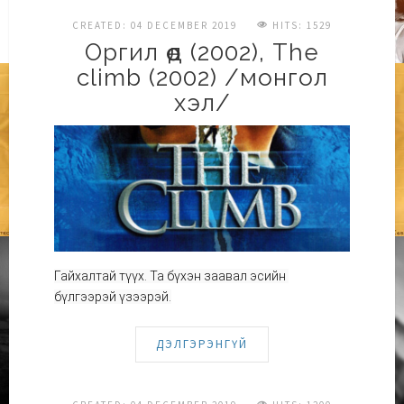
CREATED: 04 DECEMBER 2019
HITS: 1529
Оргил өөд (2002), The
climb (2002) /монгол
хэл/
Гайхалтай түүх. Та бүхэн заавал эсийн 
бүлгээрэй үзээрэй.
ДЭЛГЭРЭНГҮЙ