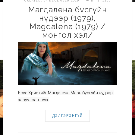
CREATED: 04 DECEMBER 2019
HITS: 1200
Магдалена бүсгүйн
нүдээр (1979),
Magdalena (1979) /
монгол хэл/
Есүс Христийг Магдалена Марь бүсгүйн нүдээр 
харуулсан түүх.
ДЭЛГЭРЭНГҮЙ