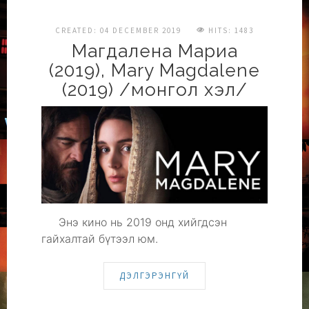
CREATED: 04 DECEMBER 2019
HITS: 1483
Магдалена Мариа
(2019), Mary Magdalene
(2019) /монгол хэл/
Энэ кино нь 2019 онд хийгдсэн
гайхалтай бүтээл юм.
ДЭЛГЭРЭНГҮЙ