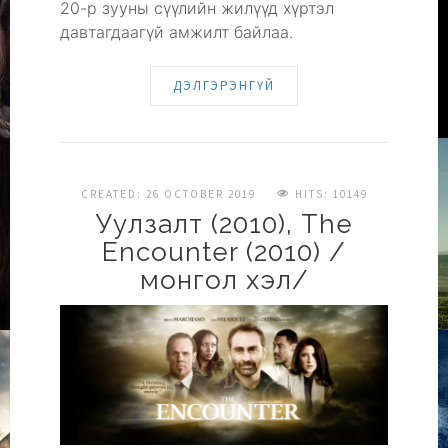
20-р зууны сүүлийн жилүүд хүртэл
давтагдаагүй амжилт байлаа.
ДЭЛГЭРЭНГҮЙ
CREATED: 26 OCTOBER 2019
HITS: 10149
Уулзалт (2010), The
Encounter (2010) /
монгол хэл/