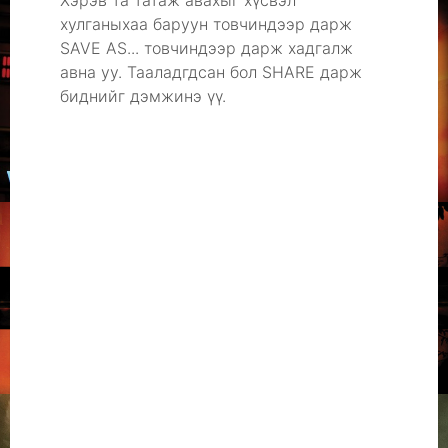
Хэрэв та татаж авахыг хүсвэл
хулганыхаа баруун товчиндээр дарж
SAVE AS... товчиндээр дарж хадгалж
авна уу. Тааладгдсан бол SHARE дарж
биднийг дэмжинэ үү.