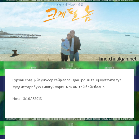
Бурхан ертөнцийг үнэхээр хайрласандаа цорын ганц Хүүгээ өгсөн тул
Хүүд итгэдэг бүхэн мөхөхгүй харин мөнх амьтай байх болно.
Иохан 3:16 АБ2013