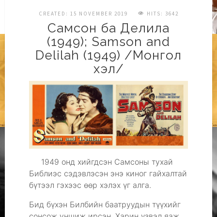
CREATED: 15 NOVEMBER 2019
HITS: 3642
Самсон ба Делила
(1949); Samson and
Delilah (1949) /Монгол
хэл/
1949 онд хийгдсэн Самсоны тухай
Библиэс сэдэвлэсэн энэ киног гайхалтай
бүтээл гэхээс өөр хэлэх үг алга.
Бид бүхэн Билбийн баатруудын түүхийг
сонсож уншиж ирсэн. Харин үзвэл яаж