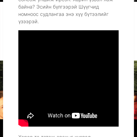
байна? Эсийн бүлгээрэй Шүүгчид
номноос судлангаа энэ хүү бүтээлийг
үзээрэй.