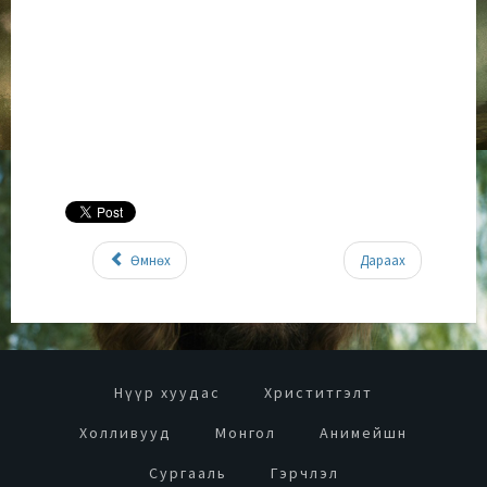
Өмнөх
Дараах
Нүүр хуудас
Христитгэлт
Холливууд
Монгол
Анимейшн
Сургааль
Гэрчлэл